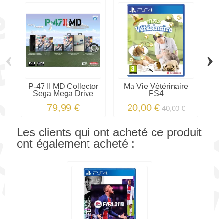
‹
›
P-47 II MD Collector
Ma Vie Vétérinaire
To
Sega Mega Drive
PS4
79,99 €
20,00 €
40,00 €
Les clients qui ont acheté ce produit
ont également acheté :