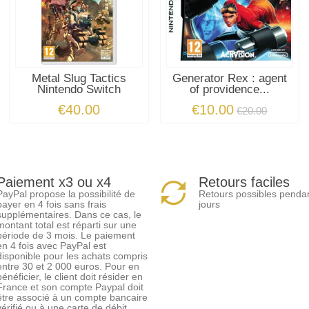
Metal Slug Tactics
Generator Rex : agent
Nintendo Switch
of providence...
€40.00
€10.00
€20.00
Paiement x3 ou x4
Retours faciles
PayPal propose la possibilité de
Retours possibles penda
payer en 4 fois sans frais
jours
supplémentaires. Dans ce cas, le
montant total est réparti sur une
période de 3 mois. Le paiement
en 4 fois avec PayPal est
disponible pour les achats compris
entre 30 et 2 000 euros. Pour en
bénéficier, le client doit résider en
France et son compte Paypal doit
être associé à un compte bancaire
vérifié ou à une carte de débit