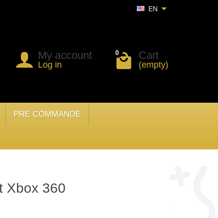
EN
My account
Cart
0
Log in
(empty)
PRE COMMANDE
it Xbox 360