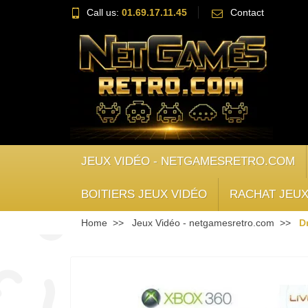
Call us:
01.69.17.11.45
Contact
JEUX VIDÉO - NETGAMESRETRO.COM
BOITIERS JEUX VIDÉO
RACHAT JEUX
Home
Jeux Vidéo - netgamesretro.com
D