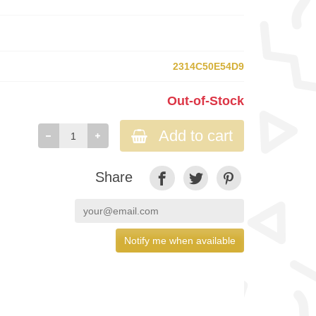
2314C50E54D9
Out-of-Stock
Add to cart
Share
Notify me when available