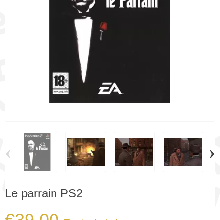
‹
›
Le parrain PS2
€39.00