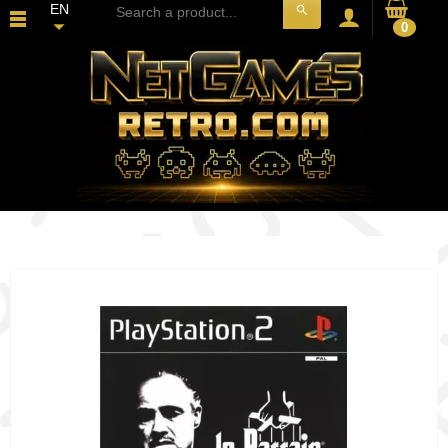
EN
search
0