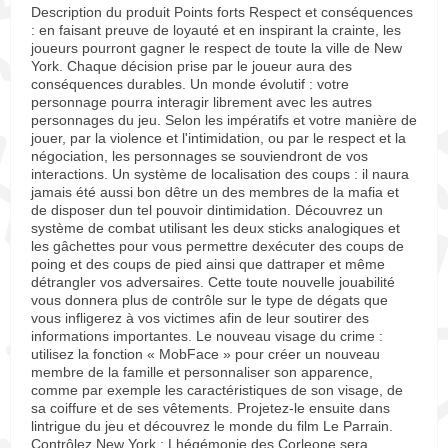
Description du produit Points forts Respect et conséquences
: en faisant preuve de loyauté et en inspirant la crainte, les
joueurs pourront gagner le respect de toute la ville de New
York. Chaque décision prise par le joueur aura des
conséquences durables. Un monde évolutif : votre
personnage pourra interagir librement avec les autres
personnages du jeu. Selon les impératifs et votre manière de
jouer, par la violence et l'intimidation, ou par le respect et la
négociation, les personnages se souviendront de vos
interactions. Un système de localisation des coups : il naura
jamais été aussi bon dêtre un des membres de la mafia et
de disposer dun tel pouvoir dintimidation. Découvrez un
système de combat utilisant les deux sticks analogiques et
les gâchettes pour vous permettre dexécuter des coups de
poing et des coups de pied ainsi que dattraper et même
détrangler vos adversaires. Cette toute nouvelle jouabilité
vous donnera plus de contrôle sur le type de dégats que
vous infligerez à vos victimes afin de leur soutirer des
informations importantes. Le nouveau visage du crime :
utilisez la fonction « MobFace » pour créer un nouveau
membre de la famille et personnaliser son apparence,
comme par exemple les caractéristiques de son visage, de
sa coiffure et de ses vêtements. Projetez-le ensuite dans
lintrigue du jeu et découvrez le monde du film Le Parrain.
Contrôlez New York : Lhégémonie des Corleone sera