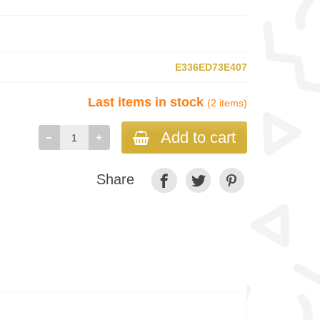
E336ED73E407
Last items in stock
(2 items)
Add to cart
Share