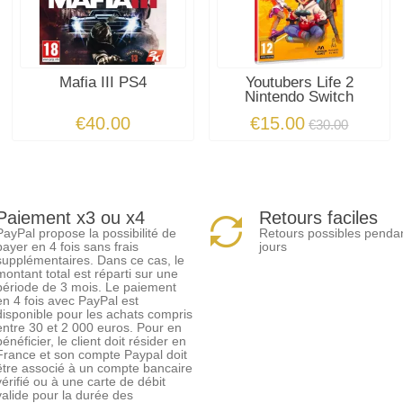
Mafia III PS4
Youtubers Life 2
Nintendo Switch
€40.00
€15.00
€30.00
Paiement x3 ou x4
Retours faciles
PayPal propose la possibilité de
Retours possibles penda
payer en 4 fois sans frais
jours
supplémentaires. Dans ce cas, le
montant total est réparti sur une
période de 3 mois. Le paiement
en 4 fois avec PayPal est
disponible pour les achats compris
entre 30 et 2 000 euros. Pour en
bénéficier, le client doit résider en
France et son compte Paypal doit
être associé à un compte bancaire
vérifié ou à une carte de débit
valide pour la durée des