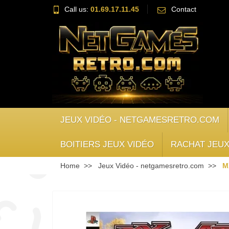
Call us:
01.69.17.11.45
Contact
JEUX VIDÉO - NETGAMESRETRO.COM
BOITIERS JEUX VIDÉO
RACHAT JEUX
Home
Jeux Vidéo - netgamesretro.com
M