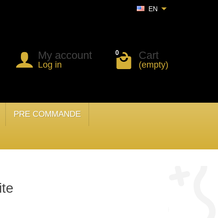
EN
My account
Cart
0
Log in
(empty)
PRE COMMANDE
ite