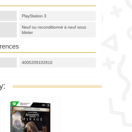
PlayStation 3
Neuf ou reconditionné à neuf sous
blister
erences
4005209102810
y: