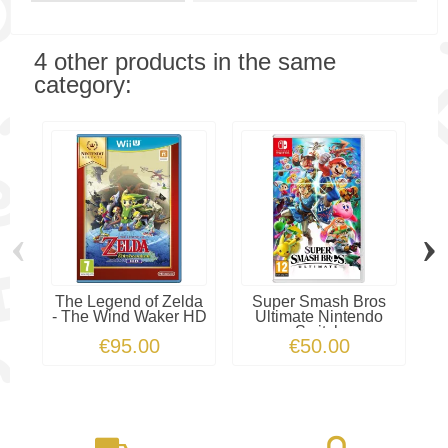
4 other products in the same
category:
‹
›
The Legend of Zelda
Super Smash Bros
2
- The Wind Waker HD
Ultimate Nintendo
-...
Switch
€95.00
€50.00