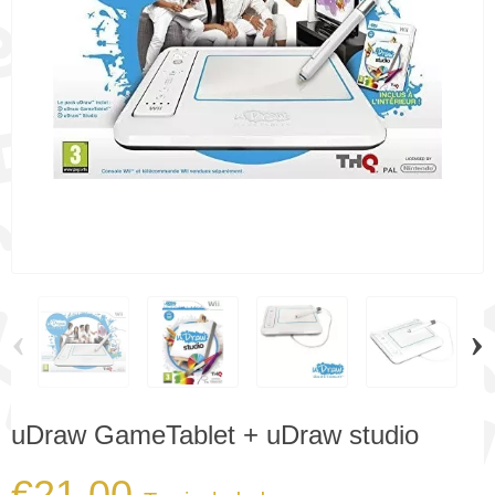
‹
›
uDraw GameTablet + uDraw studio
€21.00