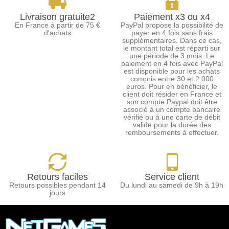
Livraison gratuite2
Paiement x3 ou x4
En France à partir de 75 €
PayPal propose la possibilité de
d'achats
payer en 4 fois sans frais
supplémentaires. Dans ce cas,
le montant total est réparti sur
une période de 3 mois. Le
paiement en 4 fois avec PayPal
est disponible pour les achats
compris entre 30 et 2 000
euros. Pour en bénéficier, le
client doit résider en France et
son compte Paypal doit être
associé à un compte bancaire
vérifié ou à une carte de débit
valide pour la durée des
remboursements à effectuer.
Retours faciles
Service client
Retours possibles pendant 14
Du lundi au samedi de 9h à 19h
jours