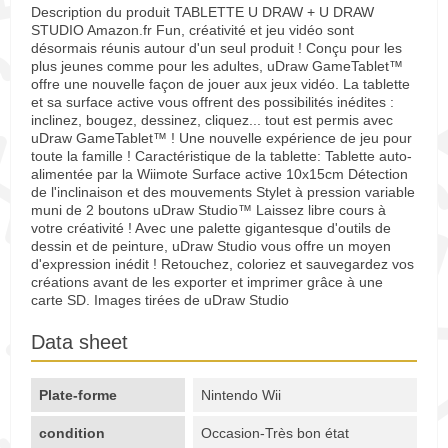
Description du produit TABLETTE U DRAW + U DRAW
STUDIO Amazon.fr Fun, créativité et jeu vidéo sont
désormais réunis autour d'un seul produit ! Conçu pour les
plus jeunes comme pour les adultes, uDraw GameTablet™
offre une nouvelle façon de jouer aux jeux vidéo. La tablette
et sa surface active vous offrent des possibilités inédites :
inclinez, bougez, dessinez, cliquez... tout est permis avec
uDraw GameTablet™ ! Une nouvelle expérience de jeu pour
toute la famille ! Caractéristique de la tablette: Tablette auto-
alimentée par la Wiimote Surface active 10x15cm Détection
de l'inclinaison et des mouvements Stylet à pression variable
muni de 2 boutons uDraw Studio™ Laissez libre cours à
votre créativité ! Avec une palette gigantesque d'outils de
dessin et de peinture, uDraw Studio vous offre un moyen
d'expression inédit ! Retouchez, coloriez et sauvegardez vos
créations avant de les exporter et imprimer grâce à une
carte SD. Images tirées de uDraw Studio
Data sheet
Plate-forme
Nintendo Wii
condition
Occasion-Très bon état