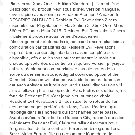
Plate-forme:Xbox One | Edition:Standard | Format:Disc
Description du produit Neuf sous blister, version française,
envoi rapide avec soins par Amazon Premium! Amazon.fr
DESCRIPTION DU JEU Resident Evil Revelations 2 sera
disponible sur PlayStation 4, PlayStation 3, Xbox One, Xbox
360 et PC pour début 2015. Resident Evil Revelations 2 sera
initialement proposé sous forme d'épisodes en
téléchargement hebdomadaire, poussant encore plus loin la
configuration par chapitres du Resident Evil Revelations
original. Une version digitale de la saison complète sera
disponible, afin que les fans puissent mettre la main sur
chaque épisode dès sa sortie, ainsi qu'une version physique
qui sera également commercialisée aux alentours de la
sortie du dernier épisode. A digital download option of the
Complete Season will also be available to ensure fans can
get each episode as it rolls out, and a retail disc version will
arrive following the final episode. Avec toutes ces options, les
fans de Resident Evil n'ont jamais eu autant de choix.
Resident Evil Revelations 2 nous raconte le retour de l'un
des personnages préférés des fans, Claire Redfield, qui
replonge dans les horreurs qui l'ont hantée par le passé.
Ayant survécu à l'incident de Raccoon City, raconté dans les
précédents Resident Evil, Claire travaille désormais pour
l'organisation de lutte contre le terrorisme biologique Terra
Save. Moira Burton, fille du personnage légendaire de