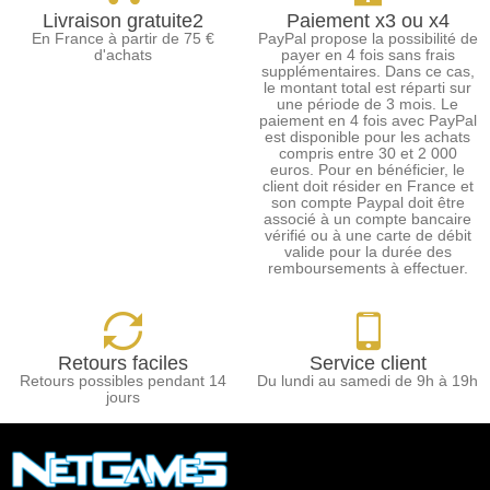
Livraison gratuite2
Paiement x3 ou x4
En France à partir de 75 €
PayPal propose la possibilité de
d'achats
payer en 4 fois sans frais
supplémentaires. Dans ce cas,
le montant total est réparti sur
une période de 3 mois. Le
paiement en 4 fois avec PayPal
est disponible pour les achats
compris entre 30 et 2 000
euros. Pour en bénéficier, le
client doit résider en France et
son compte Paypal doit être
associé à un compte bancaire
vérifié ou à une carte de débit
valide pour la durée des
remboursements à effectuer.
Retours faciles
Service client
Retours possibles pendant 14
Du lundi au samedi de 9h à 19h
jours