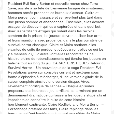
Resident Evil Barry Burton et nouvelle recrue chez Terra
Save, assiste à sa fête de bienvenue lorsque de mystérieux
hommes armés prennent les bureaux d'assaut. Claire et
Moira perdent connaissance et se réveillent plus tard dans
une prison sombre et abandonnée. Ensemble, elles devront
essayer de découvrir qui les a capturées et dans quel but.
Avec les terrifiants Affligés qui rôdent dans les recoins
sombres de la prison, les joueurs devront utiliser leur arme
et leurs munitions avec prudence, dans le plus pur style de
survival-horror classique. Claire et Moira sortiront-elles
vivantes de cette île perdue, et découvriront-elles ce qui les
y a menées ? Qui d'autre vont-elles rencontrer ? Une
histoire pleine de rebondissements qui tiendra les joueurs en
haleine tout au long du jeu. CARACTERISTIQUES Retour du
Survival Horror – Un nouvel opus de la saga Resident Evil
Revelations arrive sur consoles current et next-gen sous
forme d'épisodes à télécharger, d'une version digitale de la
saison complete ainsi qu'une version disque. Vivez
l'événement horrifique de l'année – Chaque épisodes
proposera des heures de jeu terrifiant, se terminant par un
dénouement dramatique qui laissera les joueurs stupéfaits et
impatients de connaître la suite de cette histoire
horriblement captivante. Claire Redfield and Moira Burton –
Personnage préférée des fans, Claire replonge dans les
horreurs qui l'ont hantée par le passé aux côtés de Moira