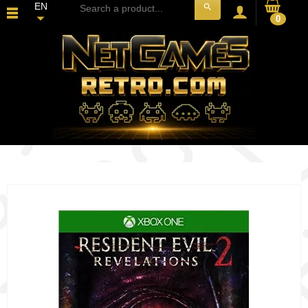
EN
search
0