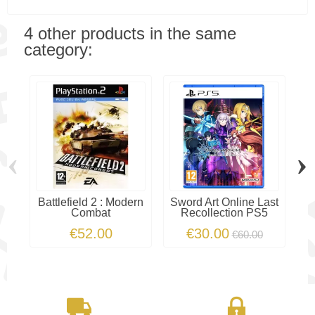
4 other products in the same
category:
‹
›
Battlefield 2 : Modern
Sword Art Online Last
Combat
Recollection PS5
P
€52.00
€30.00
€60.00