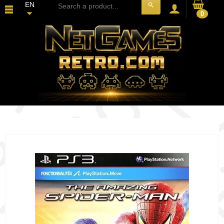
EN
search
0