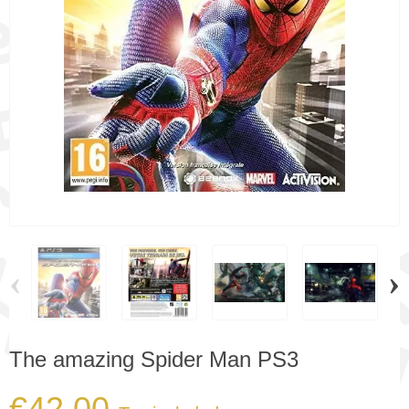
‹
›
The amazing Spider Man PS3
€42.00