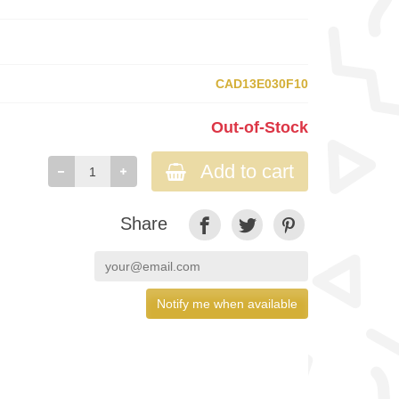
CAD13E030F10
Out-of-Stock
Add to cart
Share
Notify me when available