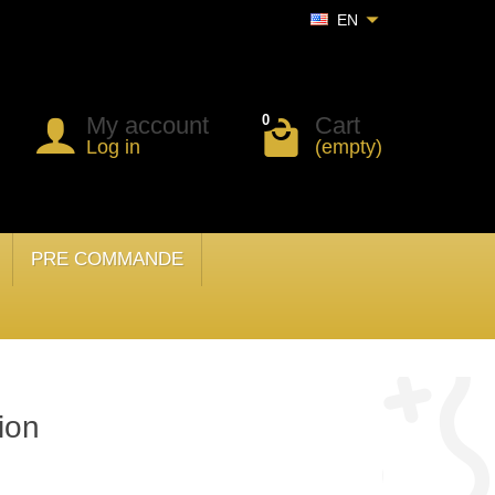
EN
My account
Cart
0
Log in
(empty)
PRE COMMANDE
tion