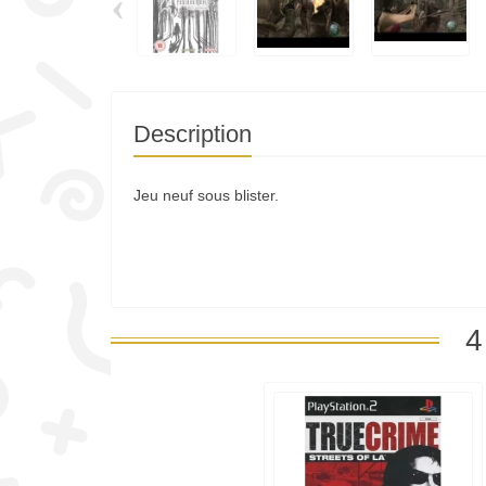
‹
Description
Jeu neuf sous blister.
4