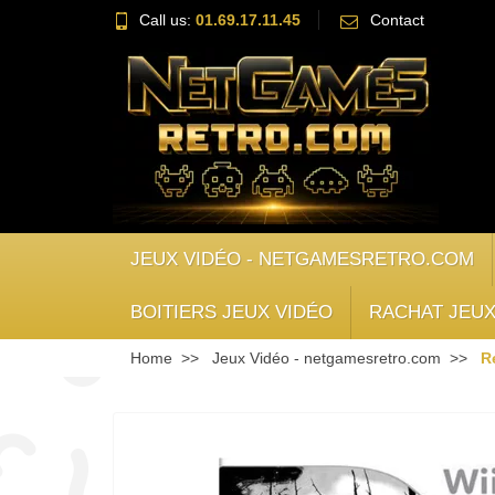
Call us:
01.69.17.11.45
Contact
JEUX VIDÉO - NETGAMESRETRO.COM
BOITIERS JEUX VIDÉO
RACHAT JEUX
Home
Jeux Vidéo - netgamesretro.com
R