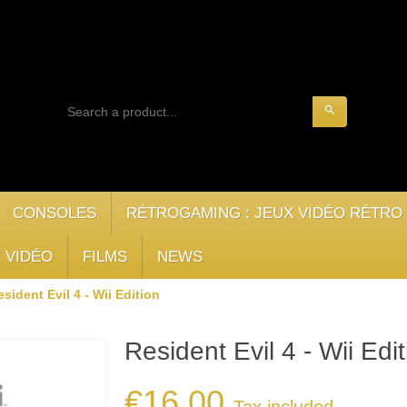
search
CONSOLES
RÉTROGAMING : JEUX VIDÉO RÉTRO
 VIDÉO
FILMS
NEWS
esident Evil 4 - Wii Edition
Resident Evil 4 - Wii Edi
€16.00