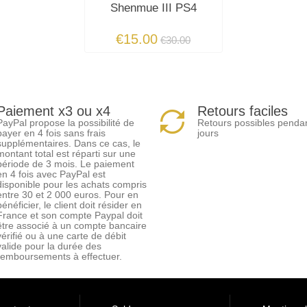
Shenmue III PS4
€15.00
€30.00
Paiement x3 ou x4
Retours faciles
PayPal propose la possibilité de
Retours possibles penda
payer en 4 fois sans frais
jours
supplémentaires. Dans ce cas, le
montant total est réparti sur une
période de 3 mois. Le paiement
en 4 fois avec PayPal est
disponible pour les achats compris
entre 30 et 2 000 euros. Pour en
bénéficier, le client doit résider en
France et son compte Paypal doit
être associé à un compte bancaire
vérifié ou à une carte de débit
valide pour la durée des
remboursements à effectuer.