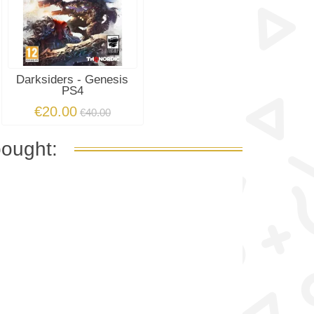
Darksiders - Genesis
PS4
€20.00
€40.00
bought: