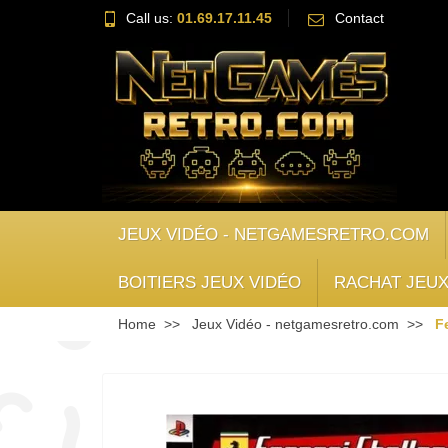
Call us:
01.69.17.11.45
Contact
JEUX VIDÉO - NETGAMESRETRO.COM
BOITIERS JEUX VIDÉO
RACHAT JEUX
Home
Jeux Vidéo - netgamesretro.com
F