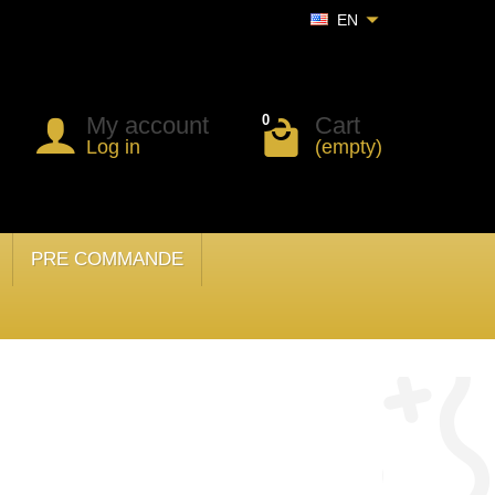
EN
My account
Cart
0
Log in
(empty)
PRE COMMANDE