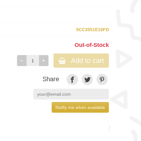
5CC3551E16FD
Out-of-Stock
Add to cart
Share
Notify me when available