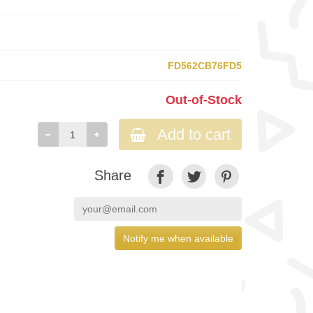
FD562CB76FD5
Out-of-Stock
Add to cart
Share
Notify me when available