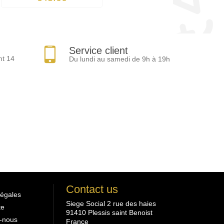
Service client
nt 14
Du lundi au samedi de 9h à 19h
Contact us
légales
Siege Social 2 rue des haies
te
91410 Plessis saint Benoist
-nous
France