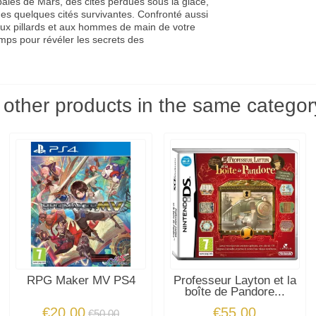
ales de Mars, des cités perdues sous la glace,
 des quelques cités survivantes. Confronté aussi
ux pillards et aux hommes de main de votre
mps pour révéler les secrets des
 other products in the same categor
RPG Maker MV PS4
Professeur Layton et la
boîte de Pandore...
€20.00
€55.00
€50.00