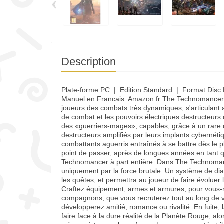
‹
Description
Plate-forme:PC | Edition:Standard | Format:Disc De
Manuel en Francais. Amazon.fr The Technomancer e
joueurs des combats très dynamiques, s'articulant a
de combat et les pouvoirs électriques destructeu
des «guerriers-mages», capables, grâce à un rare d
destructeurs amplifiés par leurs implants cybernéti
combattants aguerris entraînés à se battre dès le pl
point de passer, après de longues années en tant qu'a
Technomancer à part entière. Dans The Technomance
uniquement par la force brutale. Un système de di
les quêtes, et permettra au joueur de faire évoluer l
Craftez équipement, armes et armures, pour vous
compagnons, que vous recruterez tout au long de v
développerez amitié, romance ou rivalité. En fuite, 
faire face à la dure réalité de la Planète Rouge, al