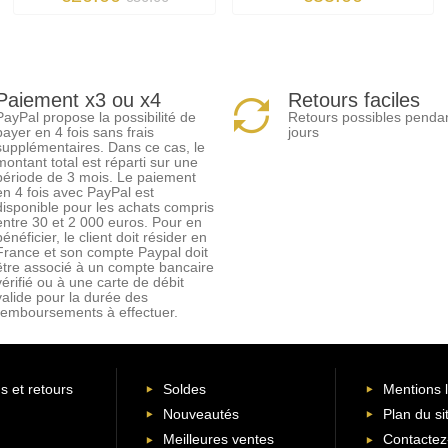
Paiement x3 ou x4
Retours faciles
PayPal propose la possibilité de
Retours possibles penda
payer en 4 fois sans frais
jours
supplémentaires. Dans ce cas, le
montant total est réparti sur une
période de 3 mois. Le paiement
en 4 fois avec PayPal est
disponible pour les achats compris
entre 30 et 2 000 euros. Pour en
bénéficier, le client doit résider en
France et son compte Paypal doit
être associé à un compte bancaire
vérifié ou à une carte de débit
valide pour la durée des
remboursements à effectuer.
s et retours
Soldes
Mentions 
Nouveautés
Plan du si
Meilleures ventes
Contactez