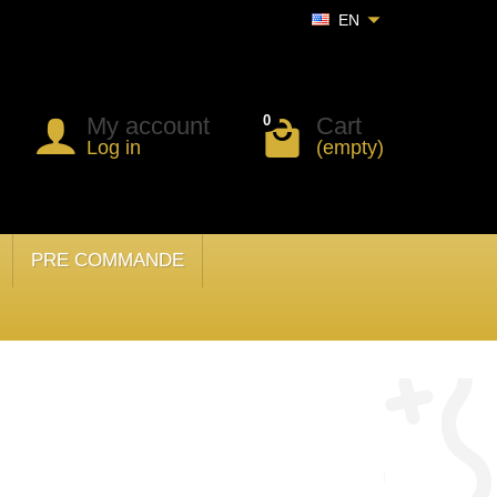
EN
My account
Cart
0
Log in
(empty)
PRE COMMANDE