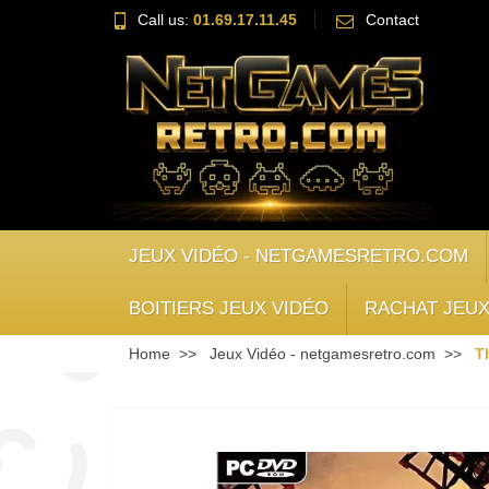
Call us:
01.69.17.11.45
Contact
JEUX VIDÉO - NETGAMESRETRO.COM
BOITIERS JEUX VIDÉO
RACHAT JEUX
Home
Jeux Vidéo - netgamesretro.com
T