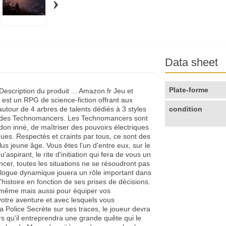
›
Data sheet
Plate-forme
scription du produit ... Amazon.fr Jeu et
st un RPG de science-fiction offrant aux
utour de 4 arbres de talents dédiés à 3 styles
condition
rs des Technomancers. Les Technomancers sont
on inné, de maîtriser des pouvoirs électriques
ques. Respectés et craints par tous, ce sont des
us jeune âge. Vous êtes l'un d'entre eux, sur le
spirant, le rite d'initiation qui fera de vous un
r, toutes les situations ne se résoudront pas
alogue dynamique jouera un rôle important dans
'histoire en fonction de ses prises de décisions.
-même mais aussi pour équiper vos
otre aventure et avec lesquels vous
la Police Secrète sur ses traces, le joueur devra
ors qu'il entreprendra une grande quête qui le