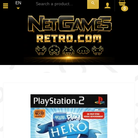
EN
search
0