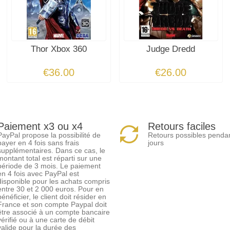
Thor Xbox 360
Judge Dredd
€36.00
€26.00
Paiement x3 ou x4
Retours faciles
PayPal propose la possibilité de
Retours possibles penda
payer en 4 fois sans frais
jours
supplémentaires. Dans ce cas, le
montant total est réparti sur une
période de 3 mois. Le paiement
en 4 fois avec PayPal est
disponible pour les achats compris
entre 30 et 2 000 euros. Pour en
bénéficier, le client doit résider en
France et son compte Paypal doit
être associé à un compte bancaire
vérifié ou à une carte de débit
valide pour la durée des