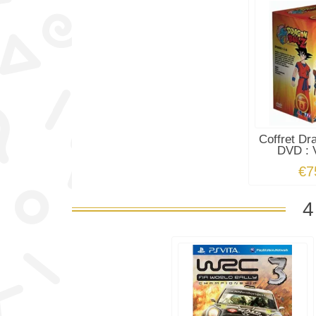
Coffret Dr
DVD : V
€7
4