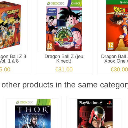
agon Ball Z 8
Dragon Ball Z (jeu
Dragon Ball 
ol. 1 à 8
Kinect)
Xbox One /
5.00
€31.00
€30.0
 other products in the same categor