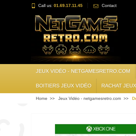
Call us:
01.69.17.11.45
Contact
JEUX VIDÉO - NETGAMESRETRO.COM
BOITIERS JEUX VIDÉO
RACHAT JEUX
Home
Jeux Vidéo - netgamesretro.com
D