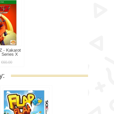
Z - Kakarot
 Series X
0
€60.00
y: