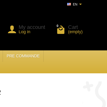
EN
My account
Cart
0
Log in
(empty)
PRE COMMANDE
2