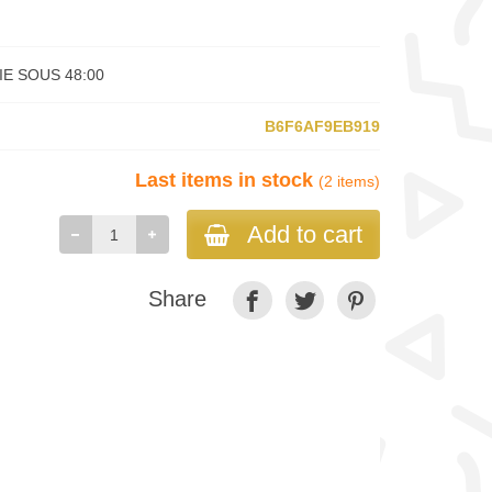
E SOUS 48:00
B6F6AF9EB919
Last items in stock
(2 items)
Add to cart
Share