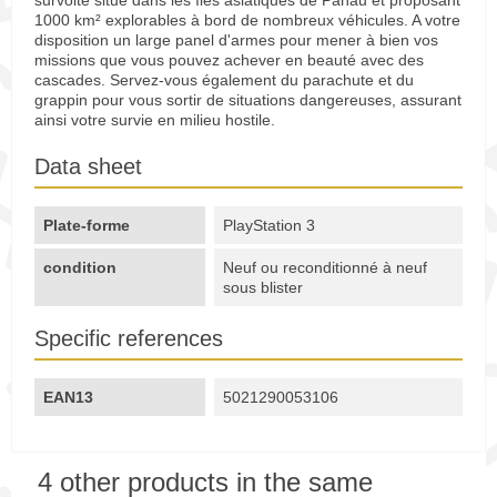
survolté situé dans les îles asiatiques de Panau et proposant
1000 km² explorables à bord de nombreux véhicules. A votre
disposition un large panel d'armes pour mener à bien vos
missions que vous pouvez achever en beauté avec des
cascades. Servez-vous également du parachute et du
grappin pour vous sortir de situations dangereuses, assurant
ainsi votre survie en milieu hostile.
Data sheet
Plate-forme
PlayStation 3
condition
Neuf ou reconditionné à neuf
sous blister
Specific references
EAN13
5021290053106
4 other products in the same