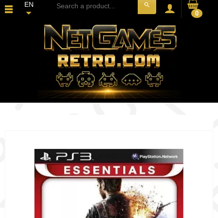
EN
search
0