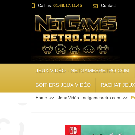
Call us:
01.69.17.11.45
Contact
JEUX VIDÉO - NETGAMESRETRO.COM
BOITIERS JEUX VIDÉO
RACHAT JEUX
Home
Jeux Vidéo - netgamesretro.com
P