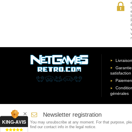
Livraison
Garantie
satisfaction
Paiement
Conditio
générales
Newsletter registration
KING-AVIS
You may unsubscribe at any moment. For that purpose, pl
find our contact info in the legal notice.