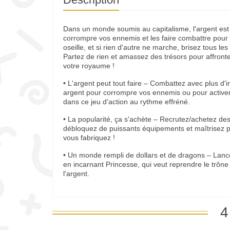
Dans un monde soumis au capitalisme, l'argent est ro
corrompre vos ennemis et les faire combattre pour 
oseille, et si rien d'autre ne marche, brisez tous le
Partez de rien et amassez des trésors pour affronte
votre royaume !
• L'argent peut tout faire – Combattez avec plus d'in
argent pour corrompre vos ennemis ou pour activer 
dans ce jeu d'action au rythme effréné.
• La popularité, ça s'achète – Recrutez/achetez de
débloquez de puissants équipements et maîtrisez 
vous fabriquez !
• Un monde rempli de dollars et de dragons – Lan
en incarnant Princesse, qui veut reprendre le trôn
l'argent.
4