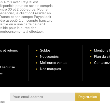
en 4 fois avec PayPal est
disponible pour les achats compris
entre 30 et 2 000 euros. Pour en
bénéficier, le client doit résider en
France et son compte Paypal doit
être associé à un compte bancaire
vérifié ou à une carte de débit
valide pour la durée des
remboursements à effectuer.
s et retours
Soldes
Mentions 
Nouveautés
Plan du si
Meilleures ventes
Contactez
 sécurisé
Nos marques
ns
ease