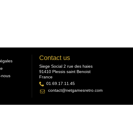
Contact us
légales
Siege Social 2 rue des haies
te
91410 Plessis saint Benoist
-nous
France
01.69.17.11.45
contact@netgamesretro.com