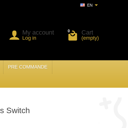
EN
My account
Cart
0
Log in
(empty)
PRE COMMANDE
s Switch