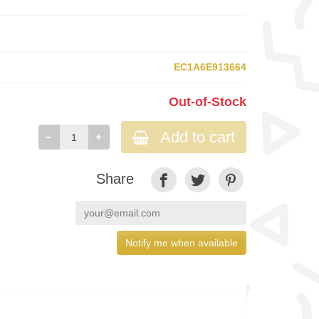
EC1A6E913664
Out-of-Stock
Add to cart
Share
Notify me when available