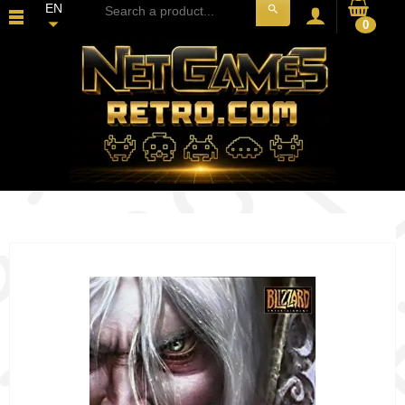
EN
search
0