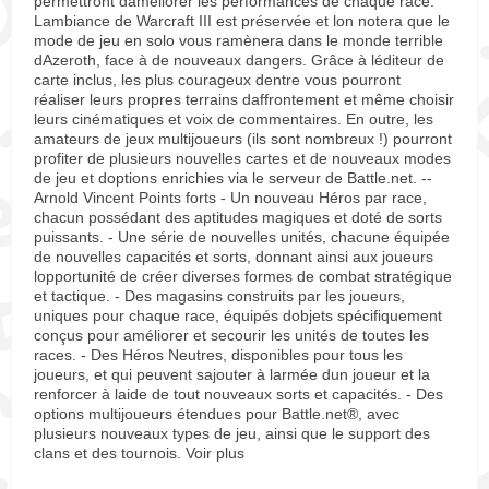
permettront daméliorer les performances de chaque race.
Lambiance de Warcraft III est préservée et lon notera que le
mode de jeu en solo vous ramènera dans le monde terrible
dAzeroth, face à de nouveaux dangers. Grâce à léditeur de
carte inclus, les plus courageux dentre vous pourront
réaliser leurs propres terrains daffrontement et même choisir
leurs cinématiques et voix de commentaires. En outre, les
amateurs de jeux multijoueurs (ils sont nombreux !) pourront
profiter de plusieurs nouvelles cartes et de nouveaux modes
de jeu et doptions enrichies via le serveur de Battle.net. --
Arnold Vincent Points forts - Un nouveau Héros par race,
chacun possédant des aptitudes magiques et doté de sorts
puissants. - Une série de nouvelles unités, chacune équipée
de nouvelles capacités et sorts, donnant ainsi aux joueurs
lopportunité de créer diverses formes de combat stratégique
et tactique. - Des magasins construits par les joueurs,
uniques pour chaque race, équipés dobjets spécifiquement
conçus pour améliorer et secourir les unités de toutes les
races. - Des Héros Neutres, disponibles pour tous les
joueurs, et qui peuvent sajouter à larmée dun joueur et la
renforcer à laide de tout nouveaux sorts et capacités. - Des
options multijoueurs étendues pour Battle.net®, avec
plusieurs nouveaux types de jeu, ainsi que le support des
clans et des tournois. Voir plus