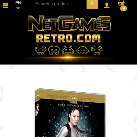
EN
search
0