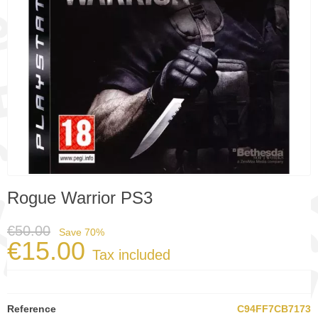
Rogue Warrior PS3
€50.00
Save 70%
€15.00
Tax included
Reference
C94FF7CB7173