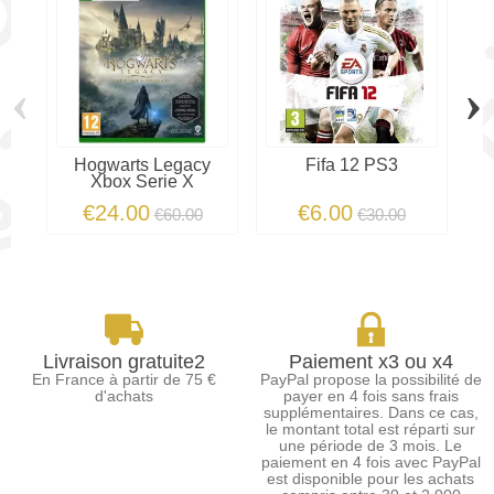
‹
›
Hogwarts Legacy
Fifa 12 PS3
L
Xbox Serie X
€24.00
€6.00
€60.00
€30.00
Livraison gratuite2
Paiement x3 ou x4
En France à partir de 75 €
PayPal propose la possibilité de
d'achats
payer en 4 fois sans frais
supplémentaires. Dans ce cas,
le montant total est réparti sur
une période de 3 mois. Le
paiement en 4 fois avec PayPal
est disponible pour les achats